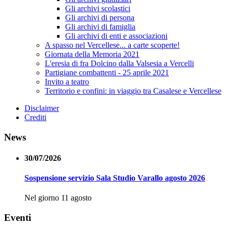
Gli archivi scolastici
Gli archivi di persona
Gli archivi di famiglia
Gli archivi di enti e associazioni
A spasso nel Vercellese... a carte scoperte!
Giornata della Memoria 2021
L'eresia di fra Dolcino dalla Valsesia a Vercelli
Partigiane combattenti - 25 aprile 2021
Invito a teatro
Territorio e confini: in viaggio tra Casalese e Vercellese
Disclaimer
Crediti
News
30/07/2026
Sospensione servizio Sala Studio Varallo agosto 2026
Nel giorno 11 agosto
Eventi