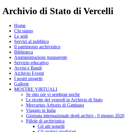
Archivio di Stato di Vercelli
Home
Chi siamo
Le sedi
Servizi al pubblico
Il patrimonio archivistico
Biblioteca
Amministrazione trasparente
Servizio educativo
Avvisi e Bandi
Archivio Eventi
I nostri progetti
Gallerie
MOSTRE VIRTUALI
Se otto ore vi sembran poche
Le ricette del venerdì in Archivio di Stato
Mercurino Arborio di Gattinara
Viaggio in Italia
Giornata internazionale degli archivi - 9 giugno 2020
Pillole di archivistica
Gli atti notarili
Gli archivi giudiziari