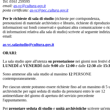
Tel. 0161 259595
email:
as-vc@cultura.gov.it
posta certificata:
as-vc@pec.cultura.gov.it
Per le richieste di sala di studio
(richieste per corrispondenza,
prenotazioni di materiale archivistico e librario, richieste di riproduzio
informazioni sui fondi conservati e qualsiasi altra comunicazione o ri
di informazioni relativa alla sala di studio) scrivete al seguente indiriz
email:
as-vc.salastudio@cultura.gov.it
ORARI
:
La sala studio apre all'utenza
su prenotazione
nei giorni non festivi d
LUNEDÌ
al
VENERDÌ
dalle
9:00
alle
12:00
e dalle
12:30
alle
15:
Sono ammesse alla sala studio al massimo
12
PERSONE
contemporaneamente.
Per ciascun utente potranno essere richieste fino ad un massimo di 5 
archivistiche per ogni seduta di studio da prenotarsi entro le ore 12
antimeridiane del giorno di apertura del servizio precedente
l'appuntamento.
Per
prenotare seduta di studio
e
unità archivistiche
scrivere un'ema